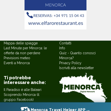
Mappa delle spiagge
Contatti
Last Minute per Minorca: le
Info
offerte da non perdere
Quiz - Quanto conosci
Previsioni meteo
Minorca?
Eventi a Minorca
Privacy Policy
Iscriviti alla newsletter
Ti potrebbe
interessare anche:
Il Paradiso è alle Baleari
Scoprendo Minorca (il
gruppo Facebook)
Le ricette di Dani Florit
→
MENORCA DIGITAL NETWORK
Menorca Travel Helper APP
Minorca curiosa by Gloria