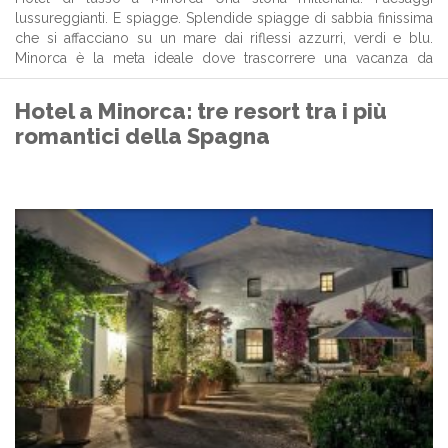
lussureggianti. E spiagge. Splendide spiagge di sabbia finissima
che si affacciano su un mare dai riflessi azzurri, verdi e blu.
Minorca è la meta ideale dove trascorrere una vacanza da
sogno, a maggior ragione per la sua proposta di strutture
ricettive esclusive.Sull’ ...
Hotel a Minorca: tre resort tra i più
romantici della Spagna