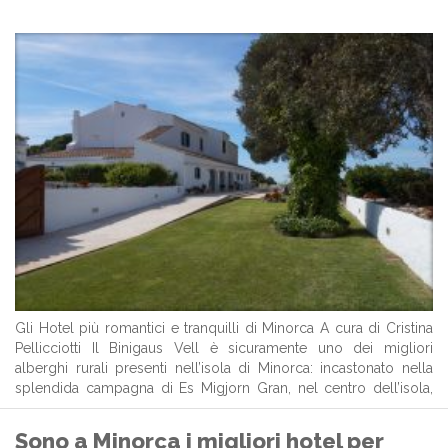
Gli Hotel più romantici e tranquilli di Minorca A cura di Cristina
Pellicciotti Il Binigaus Vell è sicuramente uno dei migliori
alberghi rurali presenti nell’isola di Minorca: incastonato nella
splendida campagna di Es Migjorn Gran, nel centro dell’isola,
questo hotel di 4 stelle accoglie i suoi ospiti offrendo
immediatamente una ...
Sono a Minorca i migliori hotel per