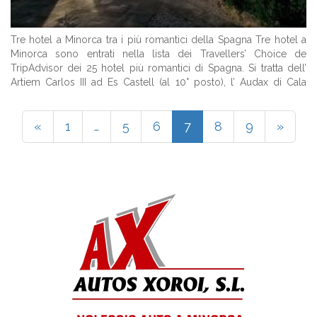
Tre hotel a Minorca tra i più romantici della Spagna Tre hotel a
Minorca sono entrati nella lista dei Travellers’ Choice de
TripAdvisor dei 25 hotel più romantici di Spagna. Si tratta dell’
Artiem Carlos III ad Es Castell (al 10° posto), l’ Audax di Cala
Galdana (al 20° ed ...
«
1
…
5
6
7
8
9
»