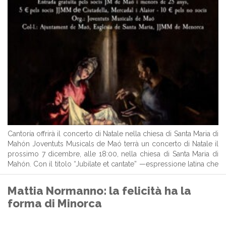
Cantoría offrirà il concerto di Natale nella chiesa di Santa Maria di
Mahón Joventuts Musicals de Maó terrà un concerto di Natale il
prossimo 7 dicembre, alle 18:00, nella chiesa di Santa Maria di
Mahón. Con il titolo “Jubilate et cantate” —espressione latina che
significa “Rallegratevi e cantate”— l’associazione propone ...
Mattia Normanno: la felicità ha la
forma di Minorca