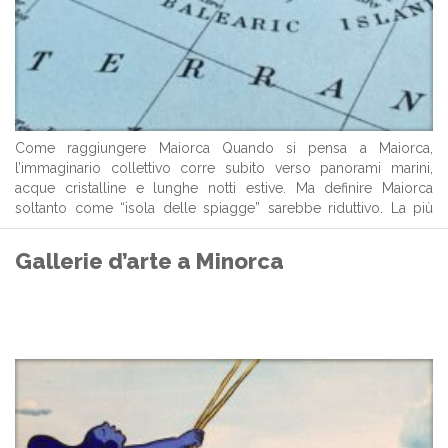
Come raggiungere Maiorca Quando si pensa a Maiorca,
l’immaginario collettivo corre subito verso panorami marini,
acque cristalline e lunghe notti estive. Ma definire Maiorca
soltanto come “isola delle spiagge” sarebbe riduttivo. La più
grande delle Baleari è un vero scrigno di bellezze naturali e
culturali: montagne maestose, villaggi autentici, antichi ...
Gallerie d’arte a Minorca