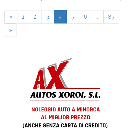
accogliente. Le persone vengono a ...
«
1
2
3
4
5
6
…
85
»