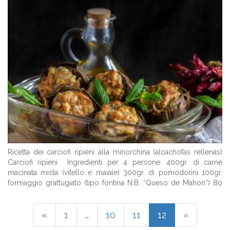
Ricetta dei carciofi ripieni alla minorchina (alcachofas rellenas)
Carciofi ripieni Ingredienti per 4 persone: 400gr. di carne
macinata mista (vitello e maiale) 300gr. di pomodorini 100gr.
formaggio grattugiato (tipo fontina N.B. “Queso de Mahon”) 80
gr. burro 50 gr. pinoli 50 gr. salamino piccante (sobrasada) 8
carciofi 2 cipolle 1 ...
«
1
…
10
11
12
»