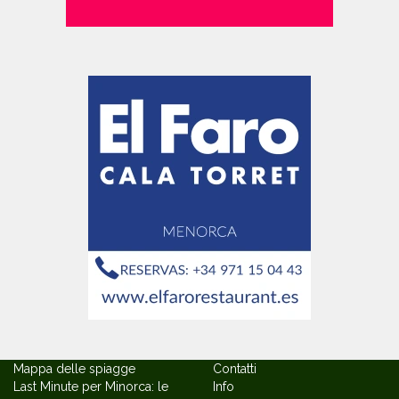
Mappa delle spiagge
Contatti
Last Minute per Minorca: le
Info