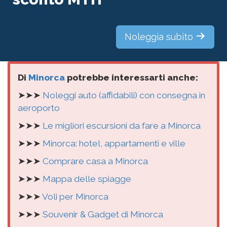
Noleggia subito
Di
Minorca
potrebbe interessarti anche:
➤➤➤
Noleggi auto (affidabili) con consegna in
aeroporto
➤➤➤
Le migliori escursioni da fare a Minorca
➤➤➤
Minorca: hotel, appartamenti e ville
➤➤➤
Comprare casa a Minorca
➤➤➤
Mappa delle spiagge
➤➤➤
Voli per Minorca
➤➤➤
Souvenir & Gadget di Minorca