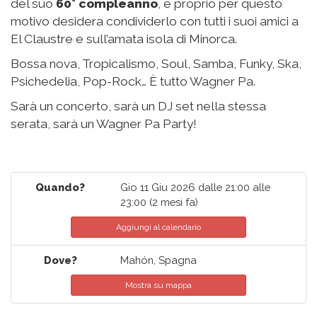
del suo
60°
compleanno
, e proprio per questo
motivo desidera condividerlo con tutti i suoi amici a
El Claustre e sull’amata isola di Minorca.
Bossa nova, Tropicalismo, Soul, Samba, Funky, Ska,
Psichedelia, Pop-Rock… È tutto Wagner Pa.
Sarà un concerto, sarà un DJ set nella stessa
serata, sarà un Wagner Pa Party!
Quando?
Gio 11 Giu 2026 dalle 21:00 alle
23:00
(2 mesi fa)
Aggiungi al calendario
Dove?
Mahón, Spagna
Mostra su mappa