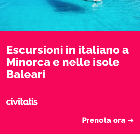
Escursioni in italiano a
Minorca e nelle isole
Baleari
Prenota ora
➔