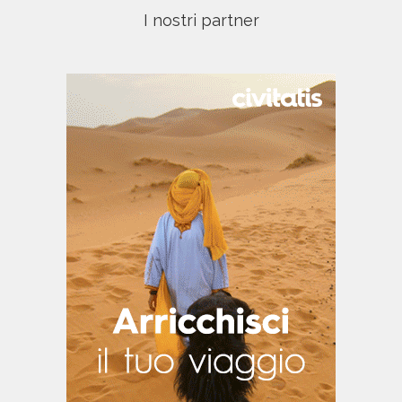
I più visti
Previsioni Meteo
Spiagge di Minorca
Son Bou
Cavalleria
Villaggi Turistici All Inclusive
Appartamenti
Noleggio auto