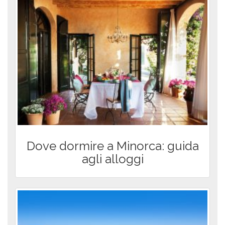
lavoro a Minorca
5/5 - (2
Condividi
voti)
Potrebbe interessarti anche
...