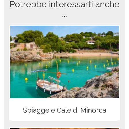
Prenota al miglior prezzo
col nostro codice di
sconto MTH
Noleggia subito
Pubblicato
martedì 1 Nov 2022
in
Blog
,
Offerte di