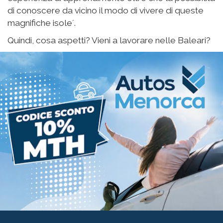
Esistono, inoltre,
gruppi facebook in cui si
pubblicano sia offerte che richieste di lavoro
nelle Baleari in generale e per ogni isola
:
Ofertas de trabajo con alojamiento
:
ricerca di lavoro con alloggio incluso nelle
Isole Baleari
Empleo en Menorca
: gruppo specifico per la
ricerca di lavoro a Minorca
Trabajo Mallorca
: gruppo per la ricerca di
lavoro a Mallorca
Trabajar en Ibiza
: offerte e richieste di lavoro