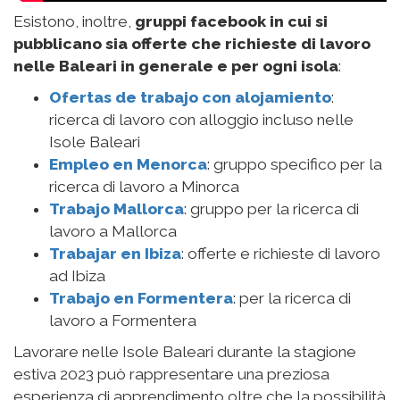
Trabajar Baleares
: un sito specifico per la
ricerca di lavoro nelle Isole Baleari.
Indeed
: un portale per la ricerca di lavoro in
tutta Spagna.
Infojobs
: uno dei siti di recruiting più importanti
a livello mondiale.
Trovit
: portale web che raggruppa le offerte
di lavoro di altre pagine.
Infoempleo
: web specializzata nella ricerca
di lavoro in tutta Spagna.
Inoltre, ti consigliamo di
cercare direttamente
nella pagina web o reti sociali degli hotel,
ristoranti o locali
che, spesso, hanno una sezione
specifica per le offerte di lavoro attive.