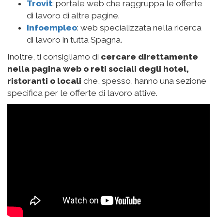
Dove cercare lavoro per la
stagione estiva nelle Isole
Baleari
Hai deciso di lanciarti in una nuova esperienza e
desideri
cercare lavoro nelle Isole Baleari per
l’estate 2023
, ma non sai da dove cominciare?
Ti diamo qualche spunto:
Rimani continuamente aggiornato sulle
offerte di
lavoro che si pubblicano nei principali portali
web e siti
. I più importanti sono:
Soib
: Servizio per l’impiego delle Isole Baleari.
Si tratta di un servizio amministrativo pubblico
ed ufficiale e, periodicamente, pubblica offerte
di lavoro stagionale e non.