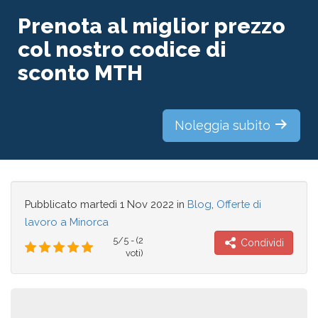
ad Ibiza
Trabajo en Formentera
: per la ricerca di
lavoro a Formentera
Lavorare nelle Isole Baleari durante la stagione
estiva 2023 può rappresentare una preziosa
esperienza di apprendimento oltre che la possibilità
di conoscere da vicino il modo di vivere di queste
magnifiche isole´.
Quindi, cosa aspetti? Vieni a lavorare nelle Baleari?