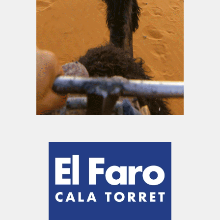
Voli per Minorca
Mappe delle spiagge di Minorca
I nostri partner