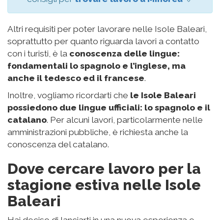
Requisiti e documenti per
lavorare nelle Isole Baleari
La burocrazia spagnola è, di solito, abbastanza
semplice, soprattutto per noi italiani.
Per lavorare nelle Isole Baleari durante la
stagione estiva, se sei in possesso della
nazionalità italiana, sarà sufficiente richiedere
il NIE
.
Il NIE è il “número de identificación de extranjero”
(numero d’identificazione stranieri) ed è
simile al
nostro codice fiscale
. Per richiederlo dovrai