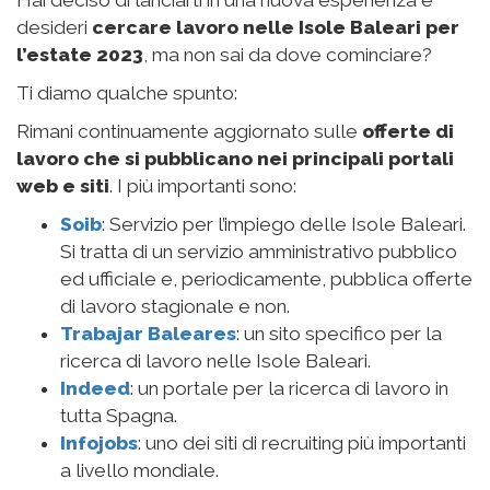
andare alla “Oficina de Extranjero” oppure
sollecitarlo direttamente in Italia, prima di partire,
presso il Consolato Spagnolo.
Potrebbe interessarti anche → Siti web utili e
consigli per
trovare lavoro a Minorca
👔
Altri requisiti per poter lavorare nelle Isole Baleari,
soprattutto per quanto riguarda lavori a contatto
con i turisti, è la
conoscenza delle lingue:
fondamentali lo spagnolo e l’inglese, ma
anche il tedesco
ed il francese
.
Inoltre, vogliamo ricordarti che
le Isole Baleari
possiedono due lingue ufficiali: lo spagnolo e il
catalano
. Per alcuni lavori, particolarmente nelle
amministrazioni pubbliche, è richiesta anche la
conoscenza del catalano.