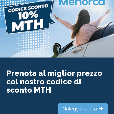
In linea con l’impegno del Gruppo di dare priorità ai
criteri di sostenibilità dalla progettazione al
funzionamento degli hotel, la ristrutturazione
dell’hotel Melia Tamarindos – futuro Paradisus Gran
Canaria – comprende anche azioni per ridurre al
minimo le emissioni in sistemi come l’aria
condizionata, la produzione di acqua calda sanitaria
e i sistemi di illuminazione, tra gli altri, integrando
l’efficienza energetica e la produzione di energia
rinnovabile attraverso la geotermia.
Inoltre, questo progetto è anche impegnato a
ridurre il consumo di acqua attraverso attrezzature
e rubinetti efficienti.
Queste azioni significano un miglioramento di due
livelli nella classificazione energetica dell’edificio,
così come un risparmio di 490 tonnellate di