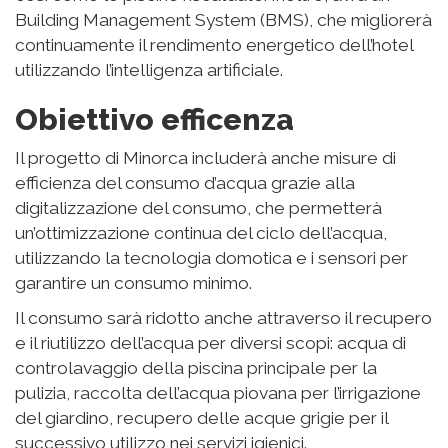
decarbonizzazione
In linea con gli impegni pubblici della Compagnia
contro il Cambiamento Climatico e con la premessa
di integrare criteri sostenibili nei lavori e nelle
ristrutturazioni realizzate annualmente da Melia
Hotels International, il progetto in esecuzione a
Minorca vuole essere un prototipo per le
ristrutturazioni future, raggiungendo il primo hotel
con impronta di carbonio quasi zero.
Il progetto mira a raggiungere la
decarbonizzazione totale riducendo l’87%
delle attuali emissioni di CO2
, mentre il restante
13% sarà compensato dalla contrattazione di fonti di
energia rinnovabile, riducendo così a zero l’impronta
di carbonio dell’hotel.
L’hotel funzionerà principalmente con risorse
rinnovabili come la biomassa, l’energia geotermica