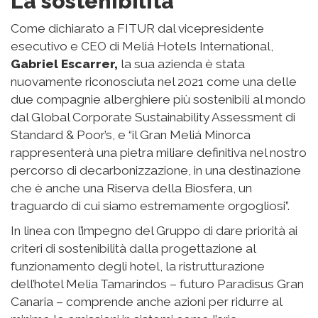
Il consumo sarà ridotto anche attraverso il recupero
e il riutilizzo dell’acqua per diversi scopi: acqua di
controlavaggio della piscina principale per la
pulizia, raccolta dell’acqua piovana per l’irrigazione
del giardino, recupero delle acque grigie per il
successivo utilizzo nei servizi igienici.
Di conseguenza, combinando le misure di gestione
dell’energia e dell’acqua, i livelli di emissione di CO2
in questo progetto dovrebbero diminuire da 638
tonnellate a 81 tonnellate (-87%), portando così il
punteggio del certificato energetico dell’hotel ai
massimi livelli di performance.