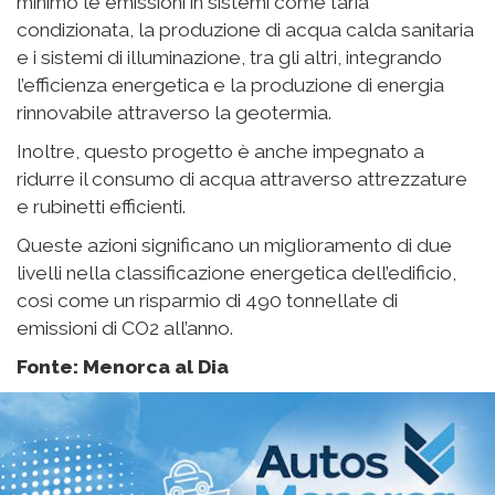
La sostenibilità
Come dichiarato a FITUR dal vicepresidente
esecutivo e CEO di Meliá Hotels International,
Gabriel Escarrer,
la sua azienda è stata
nuovamente riconosciuta nel 2021 come una delle
due compagnie alberghiere più sostenibili al mondo
dal Global Corporate Sustainability Assessment di
Standard & Poor’s, e “il Gran Meliá Minorca
rappresenterà una pietra miliare definitiva nel nostro
percorso di decarbonizzazione, in una destinazione
che è anche una Riserva della Biosfera, un
traguardo di cui siamo estremamente orgogliosi”.