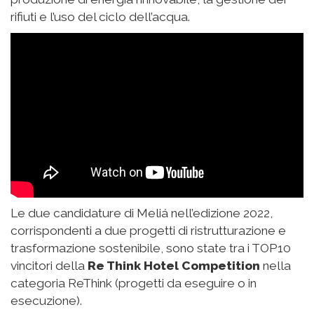
rifiuti e l’uso del ciclo dell’acqua.
Le due candidature di Meliá nell’edizione 2022,
corrispondenti a due progetti di ristrutturazione e
trasformazione sostenibile, sono state tra i TOP10
vincitori della
Re Think Hotel Competition
nella
categoria ReThink (progetti da eseguire o in
esecuzione).