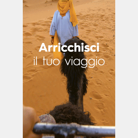
Spiagge di Minorca
Son Bou
Cavalleria
Villaggi Turistici All Inclusive
Appartamenti
Noleggio auto
Voli per Minorca
Mappe delle spiagge di Minorca
I nostri partner