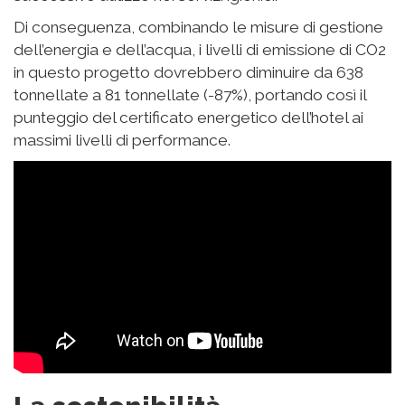
e solare e integrerà criteri di efficienza energetica
che ridurranno il suo consumo di elettricità del 40%
rispetto al sistema attuale. Per esempio, il calore di
scarto dei macchinari per l’aria condizionata sarà
usato per preriscaldare l’acqua calda domestica,
così come le piscine riscaldate. Inoltre, avrà un
Building Management System (BMS), che migliorerà
continuamente il rendimento energetico dell’hotel
utilizzando l’intelligenza artificiale.
Obiettivo efficenza
Il progetto di Minorca includerà anche misure di
efficienza del consumo d’acqua grazie alla
digitalizzazione del consumo, che permetterà
un’ottimizzazione continua del ciclo dell’acqua,
utilizzando la tecnologia domotica e i sensori per
garantire un consumo minimo.