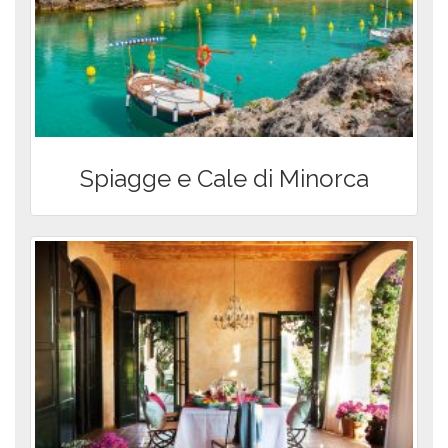
col nostro codice di
sconto MTH
Noleggia subito
Pubblicato
giovedì 27 Gen 2022
in
News Brevi da
Minorca
Condividi
Potrebbe interessarti anche
...