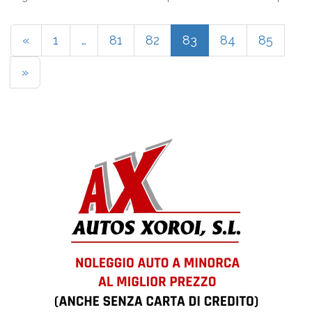
una mareggiata e si nota la ...
«
1
…
81
82
83
84
85
»