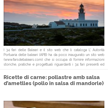
I 34 fari delle Baleari e il sito web che li cataloga L’ Autorità
Portuaria delle baleari (APB) ha da poco inaugurato un sito web
(www.farsdebalears.com) che si occupa di fornire informazioni
storiche, pratiche e progettuali riguardanti i 34 fari presenti ed
attivi nelle Baleari (di cui sette solo a ...
Ricette di carne: pollastre amb salsa
d’ametlles (pollo in salsa di mandorle)