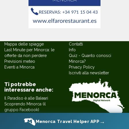
Mappa delle spiagge
Contatti
Last Minute per Minorca: le
Info
offerte da non perdere
Quiz - Quanto conosci
Previsioni meteo
Minorca?
Eventi a Minorca
Privacy Policy
Iscriviti alla newsletter
Ti potrebbe
interessare anche:
Il Paradiso è alle Baleari
Scoprendo Minorca (il
gruppo Facebook)
Le ricette di Dani Florit
MENORCA DIGITAL NETWORK
→
Menorca Travel Helper APP
Minorca curiosa by Gloria
NIF: B75417105
Vanni