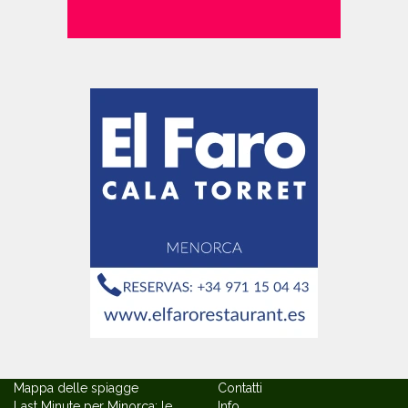
Mappa delle spiagge
Contatti
Last Minute per Minorca: le
Info