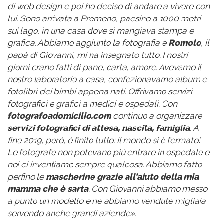
di web design e poi ho deciso di andare a vivere con
lui. Sono arrivata a Premeno, paesino a 1000 metri
sul lago, in una casa dove si mangiava stampa e
grafica. Abbiamo aggiunto la fotografia e
Romolo
, il
papà di Giovanni, mi ha insegnato tutto. I nostri
giorni erano fatti di pane, carta, amore. Avevamo il
nostro laboratorio a casa, confezionavamo album e
fotolibri dei bimbi appena nati. Offrivamo servizi
fotografici e grafici a medici e ospedali. Con
fotografoadomicilio.com
continuo a organizzare
servizi fotografici di attesa, nascita, famiglia
. A
fine 2019, però, è finito tutto: il mondo
si è fermato
!
Le fotografe non potevano più entrare in ospedale e
noi ci inventiamo sempre qualcosa. Abbiamo fatto
perfino le
mascherine grazie all’aiuto d
ella
mia
mamma che
è
sarta
. Con Giovanni abbiamo messo
a punto un modello e ne abbiamo vendute migliaia
servendo anche grandi aziende».