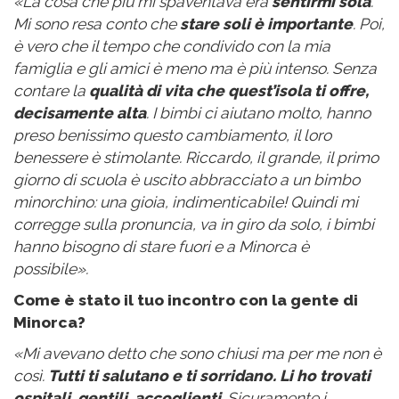
«La cosa che più mi spaventava era
sentirmi sola
.
Mi sono resa conto che
stare soli è importante
. Poi,
è vero che il tempo che condivido con la mia
famiglia e gli amici è meno ma è più intenso. Senza
contare la
qualità di vita che quest’isola ti offre,
decisamente alta
. I bimbi ci aiutano molto, hanno
preso benissimo questo cambiamento, il loro
benessere è stimolante. Riccardo, il grande, il primo
giorno di scuola è uscito abbracciato a un bimbo
minorchino: una gioia, indimenticabile! Quindi mi
corregge sulla pronuncia, va in giro da solo, i bimbi
hanno bisogno di stare fuori e a Minorca è
possibile».
Come è stato il tuo incontro con la gente di
Minorca?
«Mi avevano detto che sono chiusi ma per me non è
così.
Tutti ti salutano e ti sorridano. Li ho trovati
ospitali, gentili
,
accoglienti
. Sicuramente i