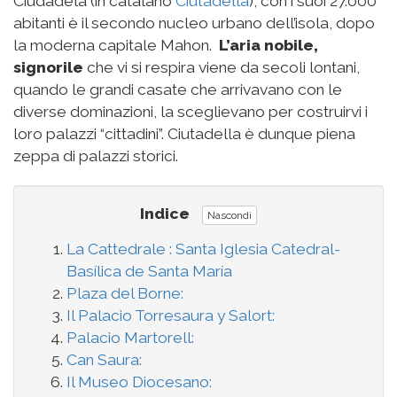
Ciudadela (in catalano
Ciutadella
), con i suoi 27.000
abitanti è il secondo nucleo urbano dell’isola, dopo
la moderna capitale Mahon.
L’aria nobile,
signorile
che vi si respira viene da secoli lontani,
quando le grandi casate che arrivavano con le
diverse dominazioni, la sceglievano per costruirvi i
loro palazzi “cittadini”. Ciutadella è dunque piena
zeppa di palazzi storici.
Indice
Nascondi
La Cattedrale : Santa Iglesia Catedral-
Basílica de Santa María
Plaza del Borne:
Il Palacio Torresaura y Salort:
Palacio Martorell:
Can Saura:
Il Museo Diocesano: