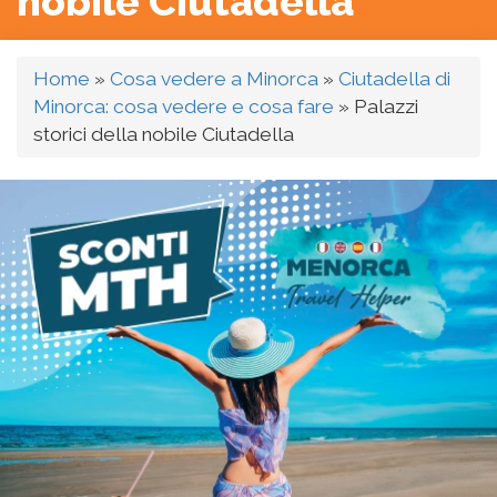
nobile Ciutadella
Home
»
Cosa vedere a Minorca
»
Ciutadella di
Minorca: cosa vedere e cosa fare
»
Palazzi
storici della nobile Ciutadella