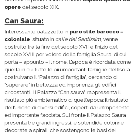
opere
del secolo XIX.
Can Saura:
Interessante palazzetto in
puro stile barocco –
coloniale
, situato in
calle del Santíssim
, venne
costruito tra la fine del secolo XVII e l’inizio del
secolo XVIII per volere della famiglia Saura, di cui
porta – appunto – il nome. L’epoca è ricordata come
quella in cui tutte le più importanti famiglie dell’isola
costruivano il “Palazzo di famiglia”, cercando di
“superare” in bellezza ed imponenza gli edifici
circostanti. Il Palazzo “Can saura” rappresenta il
risultato più emblematico di quell’epoca: il risultato
dell’unione di diversi edifici, coperti da un’imponente
ed importante facciata. Sul fronte il Palazzo Saura
presenta tre grandi ingressi, e splendide colonne
decorate a spirali, che sostengono le basi dei