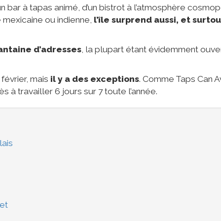
’un bar à tapas animé, d’un bistrot à l’atmosphère cosmop
ne mexicaine ou indienne,
l’île surprend aussi, et surtou
antaine d’adresses
, la plupart étant évidemment ouve
février, mais
il y a des exceptions
. Comme Taps Can Av
à travailler 6 jours sur 7 toute l’année.
lais
et