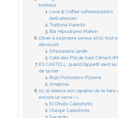
bonheur
Love & Coffee cafetería bistró
delicatessen
Trattoria Vianello
Bar Hipodromo Mahón
L’hiver a sa propre saveur et ici, tout e
découvrir
S’Aturadeta Jardin
Cafè des Plà de Sant Climent (
ES CASTELL, quand l’appétit vient au
de la mer
Rojo Pomodoro Pizzeria
Amapola
Ici, le silence est capable de te faire d
encore un verre ! »
El Chivito Calesfonts
Chèspir Calesfonts
Sacardiu