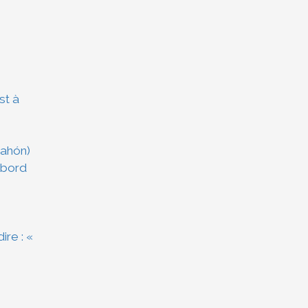
st à
Mahón)
 bord
ire : «