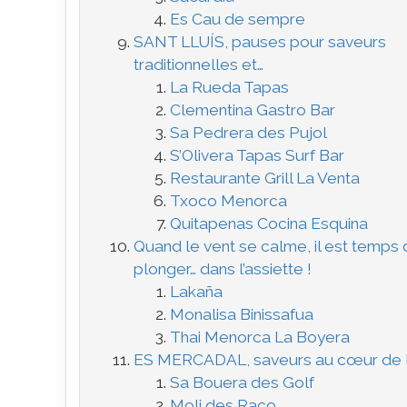
Es Cau de sempre
SANT LLUÍS, pauses pour saveurs
traditionnelles et…
La Rueda Tapas
Clementina Gastro Bar
Sa Pedrera des Pujol
S’Olivera Tapas Surf Bar
Restaurante Grill La Venta
Txoco Menorca
Quitapenas Cocina Esquina
Quand le vent se calme, il est temps
plonger… dans l’assiette !
Lakaña
Monalisa Binissafua
Thai Menorca La Boyera
ES MERCADAL, saveurs au cœur de l’
Sa Bouera des Golf
Moli des Raco