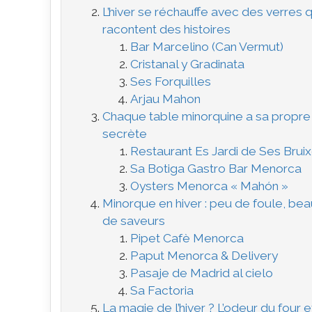
L’hiver se réchauffe avec des verres q
racontent des histoires
Bar Marcelino (Can Vermut)
Cristanal y Gradinata
Ses Forquilles
Arjau Mahon
Chaque table minorquine a sa propre
secrète
Restaurant Es Jardi de Ses Brui
Sa Botiga Gastro Bar Menorca
Oysters Menorca « Mahón »
Minorque en hiver : peu de foule, be
de saveurs
Pipet Cafè Menorca
Paput Menorca & Delivery
Pasaje de Madrid al cielo
Sa Factoria
La magie de l’hiver ? L’odeur du four e