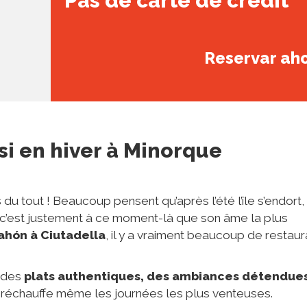
Pas de carte de crédit
Reservar ah
si en hiver
à Minorque
du tout ! Beaucoup pensent qu’après l’été l’île s’endort,
e c’est justement à ce moment-là que son âme la plus
ahón à Ciutadella
, il y a vraiment beaucoup de restaur
 des
plats authentiques, des ambiances détendue
i réchauffe même les journées les plus venteuses.