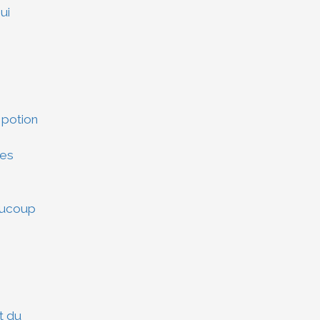
ui
 potion
xes
aucoup
t du