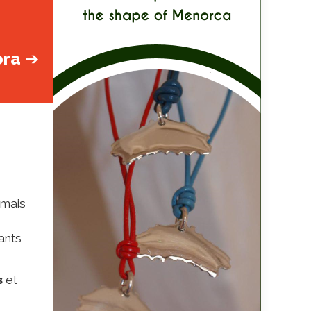
ora
➔
 mais
ants
s
et