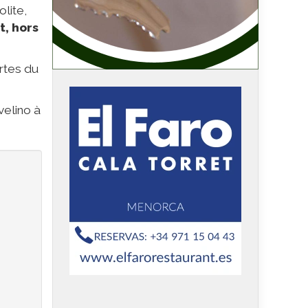
olite,
t, hors
rtes du
elino à