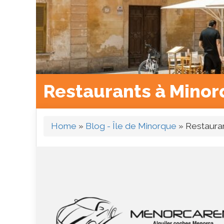
Restaurants à Minorq
Home
»
Blog - Île de Minorque
»
Restauran